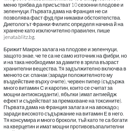
меню трябва да присъстват 10 сезонни плодове и
зеленчуци. Първата дама на Франция не си
позволява фаст фуд при никакви обстоятелства.
Диетологът Франки Филипс определя начина й на
хранене като изключително правилен, пише
jenata.blitz.bg.
Брижит Макрон залага на плодове и зеленчуци,
защото знае, че те са не само източник на фибри, но
и на така необходими за дамите в зряла възраст
хранителни вещества. Тя задължително включва в
менюто си: спанак (заради положителното му
въздействие върху очите), червен пипер (съдържа
много витамин С и каротин, които се считат за
мощни антиоксиданти), ябълки (имат антиейдж
ефект и съдействат за премахване на токсините).
Първата дама на Франция залага и на авокадоq
заради високото съдържание на витамин Е в него.
Тя консумира и много броколи, тъй като те са богати
на кверцетин и имат мощни противовъзпалителни