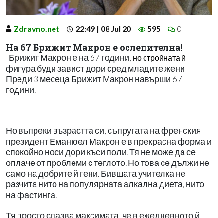
Zdravno.net
22:49 | 08 Jul 20
595
0
На 67 Брижит Макрон е ослепителна!
Брижит Макрон е на 67 години,
но стройната й
фигура буди завист дори сред младите жени
Преди 3 месеца Брижит Макрон навърши 67
години.
Но въпреки възрастта си, съпругата на френския
президент Еманюел Макрон е в прекрасна форма и
спокойно носи дори къси поли. Тя не може да се
оплаче от проблеми с теглото. Но това се дължи не
само на добрите й гени. Бившата учителка не
разчита нито на популярната алкална диета, нито
на фастинга.
Тя просто спазва максимата, че в ежедневното й