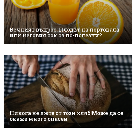
Вечният въпрос: Плодът на портокала
или неговия сок са по-полезни?
Никога не яжте от този хляб!Може да се
окаже много опасен