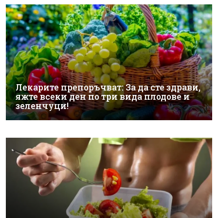
Лекарите препоръчват: За да сте здрави,
яжте всеки ден по три вида плодове и
зеленчуци!