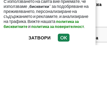
С използването на сайта вие приемате, че
сигнализират за рак на
използваме „
" за подобряване на
бисквитки
щитовидната...
преживяването, персонализиране на
съдържанието и рекламите, и анализиране
на трафика. Вижте нашата
политика за
и
.
бисквитките
политика за поверителност
ЗАТВОРИ
OK
За какво сигнализира
болката ниско в
корема? Опасна ли е
Тъмни петна по
тялото? Може да
алармират за диабет