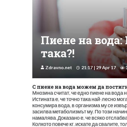
Пиене на вода:
така?!
Zdravno.net
21:17 | 29 Apr 17
С пиене на вода можем да постигн
Мнозина считат, че едно пиене на вода н
Истината е, че точно така най-лесно мог
консумира вода, в организма му се извъ
засилва метаболизмът му. По този начин
намалява. Доказано е, че всяко отслабва
Колкото повече кг. искате да свалите, т