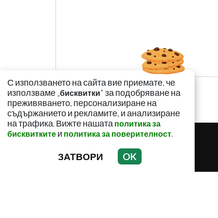
С използването на сайта вие приемате, че
използваме „
" за подобряване на
бисквитки
преживяването, персонализиране на
съдържанието и рекламите, и анализиране
на трафика. Вижте нашата
политика за
и
.
бисквитките
политика за поверителност
ЗАТВОРИ
OK
ЗДРАВНИ НОВИНИ
ЗДРАВНИ СЪВ