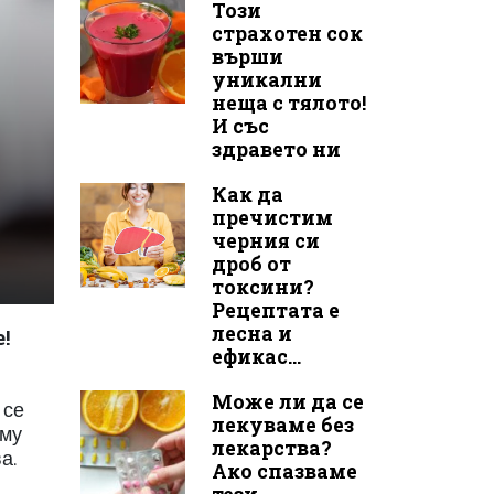
Този
страхотен сок
върши
уникални
неща с тялото!
И със
здравето ни
Как да
пречистим
черния си
дроб от
токсини?
Рецептата е
лесна и
!
ефикас...
Може ли да се
 се
лекуваме без
 му
лекарства?
а.
Ако спазваме