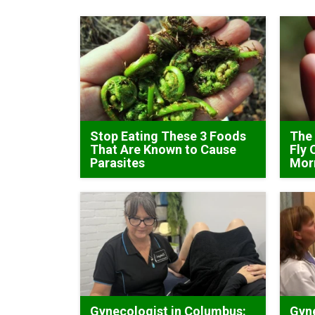
Stop Eating These 3 Foods
The 
That Are Known to Cause
Fly 
Parasites
Mor
Gynecologist in Columbus:
Gyne