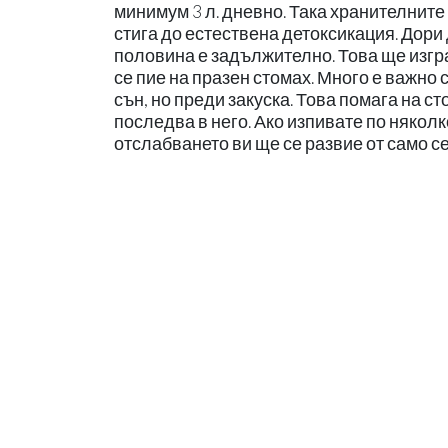
минимум 3 л. дневно. Така хранителните
стига до естествена детоксикация. Дори 
половина е задължително. Това ще изгра
се пие на празен стомах. Много е важно 
сън, но преди закуска. Това помага на с
последва в него. Ако изпивате по някол
отслабването ви ще се развие от само с