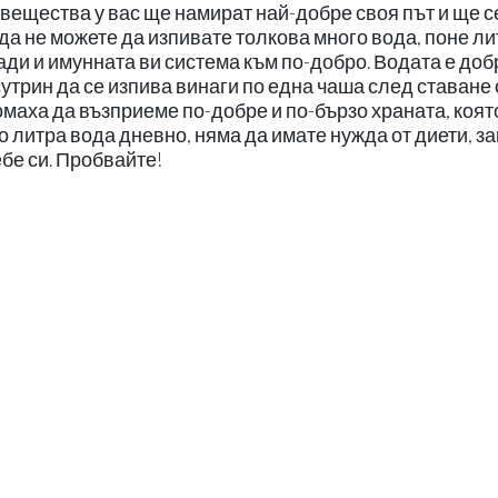
 вещества у вас ще намират най-добре своя път и ще с
да не можете да изпивате толкова много вода, поне ли
ди и имунната ви система към по-добро. Водата е доб
сутрин да се изпива винаги по една чаша след ставане 
томаха да възприеме по-добре и по-бързо храната, коят
ко литра вода дневно, няма да имате нужда от диети, з
ебе си. Пробвайте!