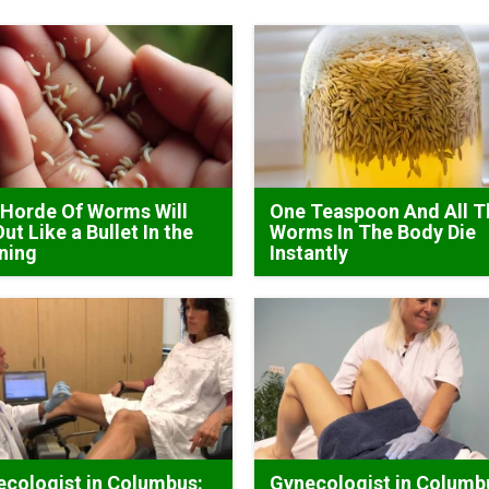
Horde Of Worms Will
One Teaspoon And All T
Out Like a Bullet In the
Worms In The Body Die
ning
Instantly
cologist in Columbus:
Gynecologist in Columb