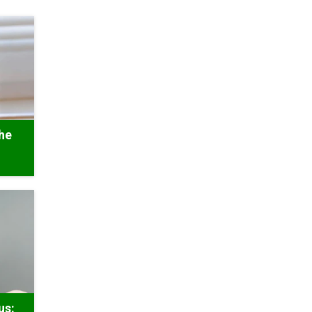
he
us: