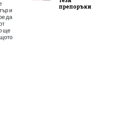
тези
е
препоръки
тър и
ре да
от
о ще
ащото