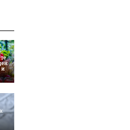
сте
ден
 и
а: