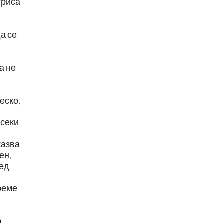
триса
а се
а не
еско,
е
всеки
казва
ен,
ред
реме
а