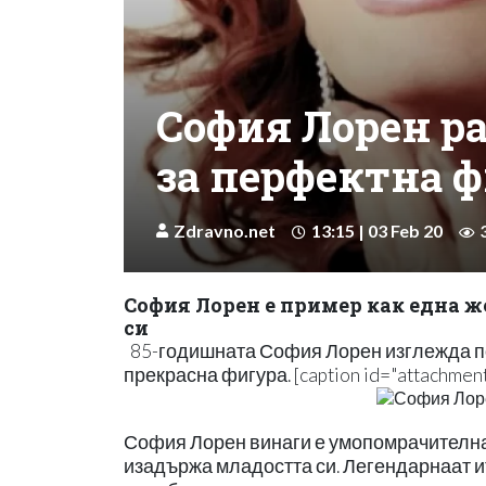
София Лорен р
за перфектна ф
Zdravno.net
13:15 | 03 Feb 20
София Лорен е пример как една ж
си
85-годишната София Лорен изглежда п
прекрасна фигура. [caption id="attachment
София Лорен винаги е умопомрачителна, 
изадържа младостта си. Легендарнаат и