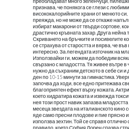
преобладават много зеленчуци, пилешко 
признава, че понякога се глези с любим
висококалорийните храни от менюто си, 
преяжда, но не може да се откаже напъл
избират макарони от твърди сортове, ко
драстично кръвната захар. Друга нейна т
Скриването на бръчките и посивелите ко
се страхува от старостта и вярва, че въ
интересно. За легендата източник на мл
Използвайки ги, можем да победим всяка
свързано с младостта. Тя живее вътре в ч
нужно да съхраним детското в себе си и
ден по 10-15 минути за гимнастика. Уве
започва да ходи, все едно притежава св
благоприятен ефект върху кожата. Актри
което хидратира кожата и извежда токсич
нея този прост навик запазва младостта
месеца звездата на италианското кино с
яде само пресни плодове и пие прясно 
използва зехтин. Той се справя отлично 
правило, което София Лорен спазва стрик