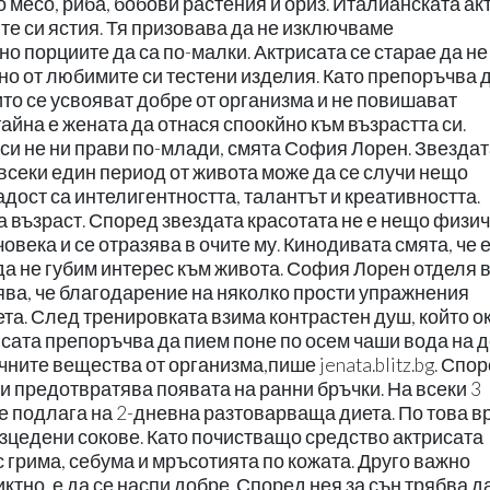
месо, риба, бобови растения и ориз. Италианската ак
ите си ястия. Тя призовава да не изключваме
но порциите да са по-малки. Актрисата се старае да не
но от любимите си тестени изделия. Като препоръчва д
ито се усвояват добре от организма и не повишават
айна е жената да отнася споокйно към възрастта си.
си не ни прави по-млади, смята София Лорен. Звездат
в всеки един период от живота може да се случи нещо
адост са интелигентността, талантът и креативността.
 възраст. Според звездата красотата не е нещо физич
овека и се отразява в очите му. Кинодивата смята, че 
 да не губим интерес към живота. София Лорен отделя 
рява, че благодарение на няколко прости упражнения
ета. След тренировката взима контрастен душ, който о
сата препоръчва да пием поне по осем чаши вода на д
ните вещества от организма,пише jenata.blitz.bg. Спо
 и предотвратява появата на ранни бръчки. На всеки 3
е подлага на 2-дневна разтоварваща диета. По това в
изцедени сокове. Като почистващо средство актрисата
с грима, себума и мръсотията по кожата. Друго важно
тно, е да се наспи добре. Според нея за сън трябва д