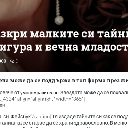
азкри малките си тайн
игура и вечна младост
308
0
ена може да се поддържа в топ форма през ж
овече от
. Звездата може да се похвал
умопомрачително
_4324" align="alignright" width="365"]
сн. Фейсбук[/caption] Тя издаде тайните си как се по
талианка се старае да се храни здравословно. В меню