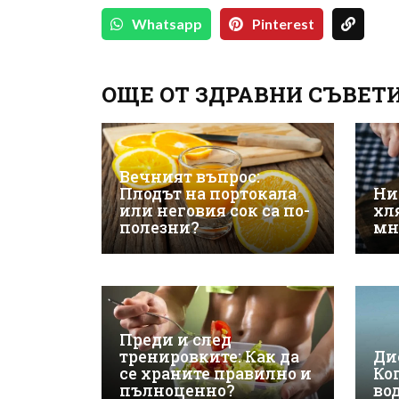
Whatsapp
Pinterest
ОЩЕ ОТ ЗДРАВНИ СЪВЕТ
Вечният въпрос:
Плодът на портокала
Ни
или неговия сок са по-
хл
полезни?
мн
Преди и след
тренировките: Как да
Ди
се храните правилно и
Ко
пълноценно?
во