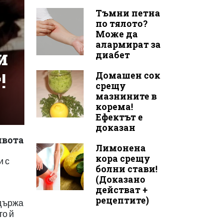
Тъмни петна
по тялото?
Може да
алармират за
и
диабет
!
Домашен сок
срещу
мазнините в
корема!
Ефектът е
доказан
ивота
Лимонена
кора срещу
и с
болни стави!
(Доказано
действат +
рецептите)
ддържа
то й