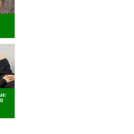
r
us:
50