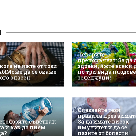
И
Лекарите
препоръчват: За да 
кога не яжте от този
здрави, яжте всеки 
яб!Може да се окаже
по три вида плодове
ого опасен
зеленчуци!
Спазвайте тези
правила през зимат
етолозите съветват:
За да имате висок
га и как да пием
имунитет и да се
да?
пазите от болести!