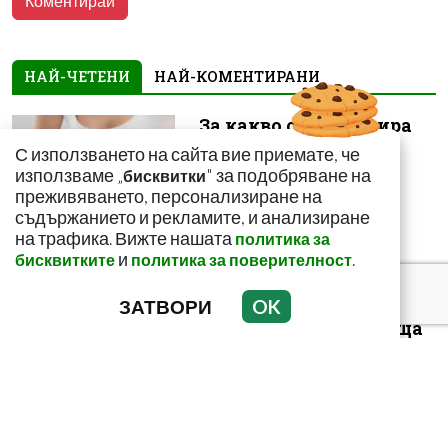
НАЙ-ЧЕТЕНИ
НАЙ-КОМЕНТИРАНИ
За какво сигнализира
болката ниско в
С използването на сайта вие приемате, че
корема? Опасна ли е
използваме „
" за подобряване на
бисквитки
преживяването, персонализиране на
съдържанието и рекламите, и анализиране
на трафика. Вижте нашата
политика за
и
.
бисквитките
политика за поверителност
ЗАТВОРИ
OK
Този страхотен сок
върши уникални неща
с тялото! И със здравето
ни