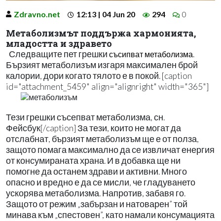
Zdravno.net
12:13 | 04 Jun 20
294
0
Метаболизмът поддържа хармонията,
младостта и здравето
Следващите пет грешки
.
съсипват метаболизма
Бързият метаболизъм изгаря максимален брой
калории, дори когато тялото е в покой. [caption
id="attachment_5459" align="alignright" width="365"]
Тези грешки съсепват метаболизма, сн.
Фейсбук[/caption] За тези, които не могат да
отслабнат, бързият метаболизъм ще е от полза,
защото помага максимално да се извличат енергия
от консумираната храна. И в добавка ще ни
помогне да останем здрави и активни. Много
опасно и вредно е да се мисли, че гладуването
ускорява метаболизма. Напротив, забавя го.
Защото от режим „забързан и натоварен” той
минава към „спестовен”, като намали консумацията