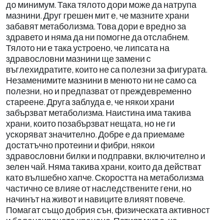
до минимум. Така тялото дори може да натрупа
мазнини. Друг грешен мит е, че мазните храни
забавят метаболизма. Това дори е вредно за
здравето и няма да ни помогне да отслабнем.
Тялото ни е така устроено, че липсата на
здравословни мазнини ще замени с
въглехидратите, които не са полезни за фигурата.
Незаменимите мазнини в менюто ни не само са
полезни, но и предпазват от преждевременно
стареене. Друга заблуда е, че някои храни
забързват метаболизма. Наистина има такива
храни, които позабързват нещата, но не ги
ускоряват значително. Добре е да приемаме
достатъчно протеини и фибри, някои
здравословни билки и подправки, включително и
зелен чай. Няма такива храни, които да действат
като вълшебно хапче. Скоростта на метаболизма
частично се влияе от наследствените гени, но
начинът на живот и навиците влияят повече.
Помагат също добрия сън, физическата активност