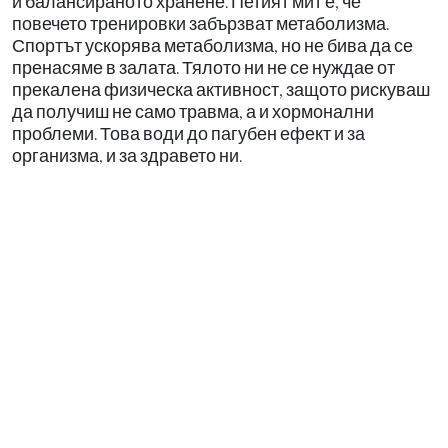
и балансираното хранене. Петият мит е, че
повечето тренировки забързват метаболизма.
Спортът ускорява метаболизма, но не бива да се
пренасяме в залата. Тялото ни не се нуждае от
прекалена физическа активност, защото рискуваш
да получиш не само травма, а и хормонални
проблеми. Това води до пагубен ефект и за
организма, и за здравето ни.