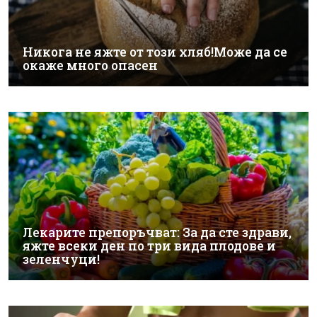
Никога не яжте от този хляб!Може да се
окаже много опасен
Лекарите препоръчват: За да сте здрави,
яжте всеки ден по три вида плодове и
зеленчуци!