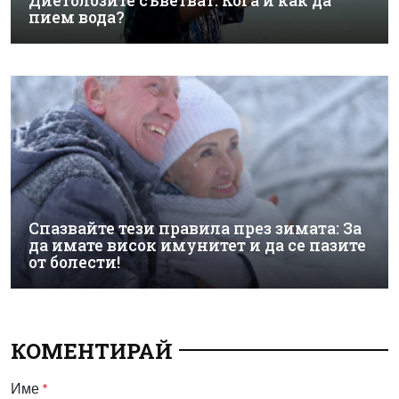
Диетолозите съветват: Кога и как да
пием вода?
Спазвайте тези правила през зимата: За
да имате висок имунитет и да се пазите
от болести!
КОМЕНТИРАЙ
Име
*