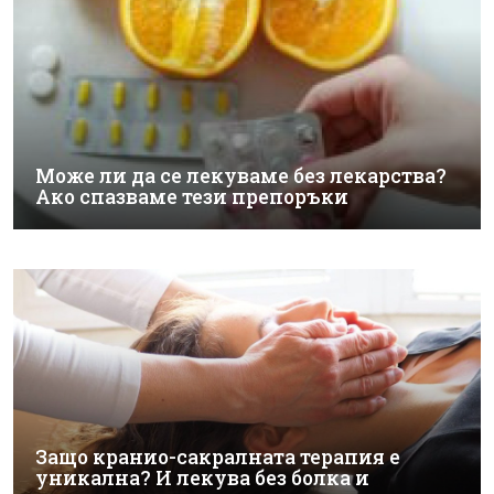
Може ли да се лекуваме без лекарства?
Ако спазваме тези препоръки
Защо кранио-сакралната терапия е
уникална? И лекува без болка и