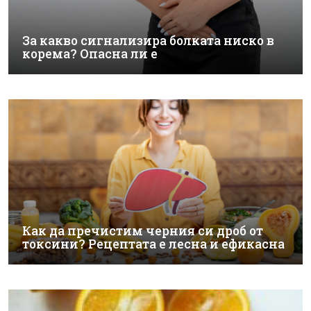
За какво сигнализира болката ниско в
корема? Опасна ли е
Как да пречистим черния си дроб от
токсини? Рецептата е лесна и ефикасна