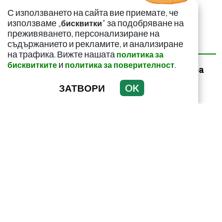
С използването на сайта вие приемате, че
използваме „
" за подобряване на
бисквитки
преживяването, персонализиране на
съдържанието и рекламите, и анализиране
НАЙ-ЧЕТЕНИ
НАЙ-КОМЕНТИРАНИ
на трафика. Вижте нашата
политика за
и
.
бисквитките
политика за поверителност
За какво сигнализира
болката ниско в
ЗАТВОРИ
OK
корема? Опасна ли е
Как да пречистим
черния си дроб от
токсини? Рецептата е
лесна и ефикас...