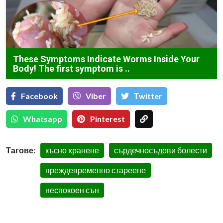
These Symptoms Indicate Worms Inside Your
Body! The first symptom is ..
Facebook
Viber
Тwitter
Whatsapp
Pinterest
Тагове:
късно хранене
сърдечносъдови болести
преждевременно стареене
неспокоен сън