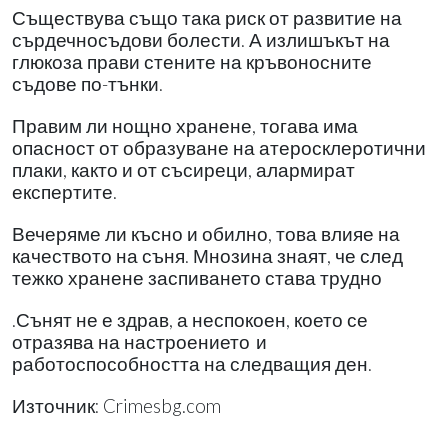
Съществува също така риск от развитие на
сърдечносъдови болести. А излишъкът на
глюкоза прави стените на кръвоносните
съдове по-тънки.
Правим ли нощно хранене, тогава има
опасност от образуване на атеросклеротични
плаки, както и от съсиреци, алармират
експертите.
Вечеряме ли късно и обилно, това влияе на
качеството на съня. Мнозина знаят, че след
тежко хранене заспиването става трудно
.Сънят не е здрав, а неспокоен, което се
отразява на настроението
и
работоспособността на следващия ден.
Източник: Crimesbg.com