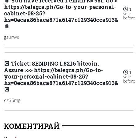
📎 You have received 1 email № 981. Go >
https://telegra.ph/Go-to-your-personal-
1
cabinet-08-25?
year
before
hs=0ecaa86baca871a6147c129340cca913&
📎
gsunws
💽 Ticket: SENDING 1.8216 bitcoin.
Assure >>> https://telegra.ph/Go-to-
1
your-personal-cabinet-08-25?
year
before
hs=0ecaa86baca871a6147c129340cca913&
💽
cz35mg
КОМЕНТИРАЙ