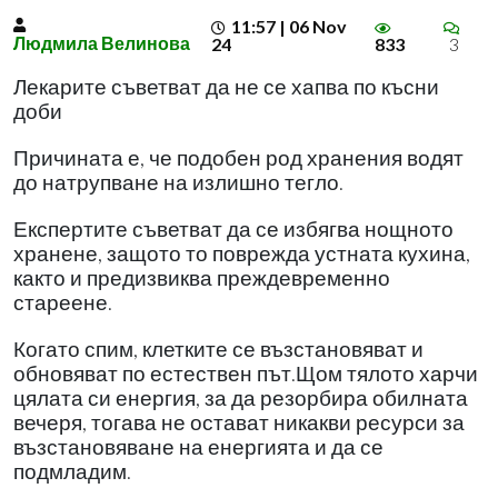
11:57 | 06 Nov
Людмила Велинова
24
833
3
Лекарите съветват да не се хапва по късни
доби
Причината е, че подобен род хранения водят
до натрупване на излишно тегло.
Експертите съветват да се избягва нощното
хранене, защото то поврежда устната кухина,
както и предизвиква преждевременно
стареене.
Когато спим, клетките се възстановяват и
обновяват по естествен път.Щом тялото харчи
цялата си енергия, за да резорбира обилната
вечеря, тогава не остават никакви ресурси за
възстановяване на енергията и да се
подмладим.