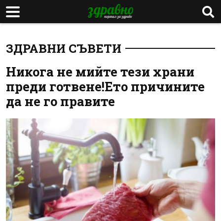
ЗДРАВНИ СЪВЕТИ
Никога не мийте тези храни
преди готвене!Ето причините
да не го правите