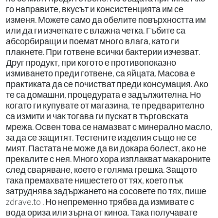
го направите, вкусът и консистенцията им се
изменя. Можете само да обелите повърхността им
или да ги изчеткате с влажна четка. Гъбите са
абсорбиращи и поемат много влага, като ги
плакнете. При готвене всички бактерии изчезват.
Друг продукт, при когото е противопоказно
измиването преди готвене, са яйцата. Масова е
практиката да се почистват преди консумация. Ако
те са домашни, процедурата е задължителна. Но
когато ги купувате от магазина, те предварително
са измити и чак тогава ги пускат в търговската
мрежа. Освен това се намазват с минерално масло,
за да се защитят. Тестените изделия също не се
мият. Пастата не може да ви докара болест, ако не
прекалите с нея. Много хора изплакват макароните
след сваряване, което е голяма грешка. Защото
така премахвате нишестето от тях, което пък
затруднява задържането на сосовете по тях, пише
zdrave.to . Но непременно трябва да измивате с
вода ориза или зърна от киноа. Така получавате