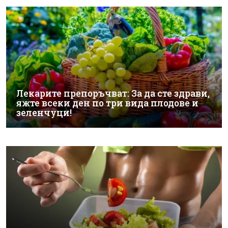
Лекарите препоръчват: За да сте здрави,
яжте всеки ден по три вида плодове и
зеленчуци!