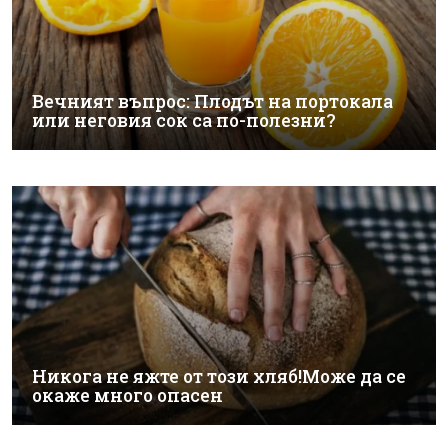
Вечният въпрос: Плодът на портокала
или неговия сок са по-полезни?
Никога не яжте от този хляб!Може да се
окаже много опасен