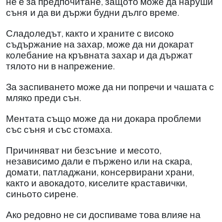
не е за предпочитане, защото може да наруши
съня
и да ви държи будни дълго време.
Сладоледът, както и храните с високо
съдържание на захар, може да ни докарат
колебание на кръвната захар и да държат
тялото ни в напрежение.
За заспиването може да ни попречи и чашата с
мляко преди сън.
Ментата също може да ни докара проблеми
със съня
и със стомаха.
Причиняват ни безсъние
и месото,
независимо дали е пържено или на скара,
домати, патладжани, консервирани храни,
както и авокадото, киселите краставички,
синьото сирене.
Ако редовно не си доспиваме това влияе на