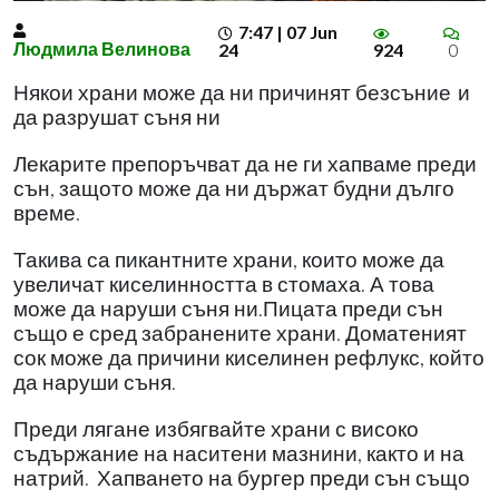
7:47 | 07 Jun
Людмила Велинова
24
924
0
Някои храни може да ни причинят безсъние
и
да разрушат съня ни
Лекарите препоръчват да не ги хапваме преди
сън, защото може да ни държат будни дълго
време.
Такива са пикантните храни, които може да
увеличат киселинността в стомаха. А това
може да наруши съня ни.Пицата преди сън
също е сред забранените храни. Доматеният
сок може да причини киселинен рефлукс, който
да наруши съня.
Преди лягане избягвайте храни с високо
съдържание на наситени мазнини, както и на
натрий.
Хапването на бургер преди сън също