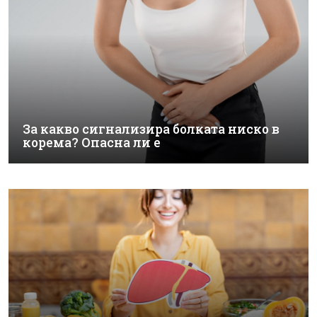
За какво сигнализира болката ниско в
корема? Опасна ли е