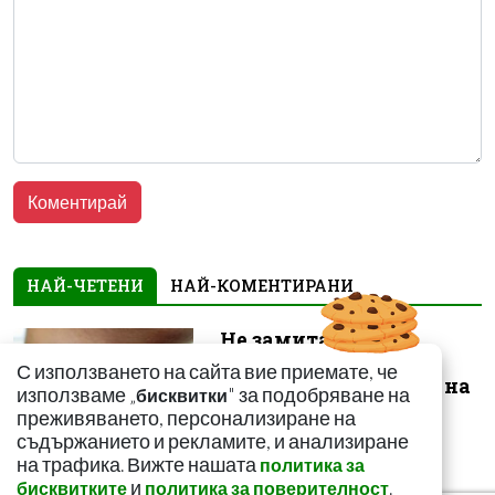
НАЙ-ЧЕТЕНИ
НАЙ-КОМЕНТИРАНИ
Не замитайте тези
симптоми: Може да
С използването на сайта вие приемате, че
сигнализират за рак на
използваме „
" за подобряване на
бисквитки
щитовидната...
преживяването, персонализиране на
съдържанието и рекламите, и анализиране
на трафика. Вижте нашата
политика за
и
.
бисквитките
политика за поверителност