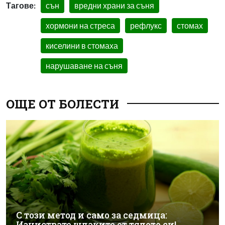
Тагове:
сън
вредни храни за съня
хормони на стреса
рефлукс
стомах
киселини в стомаха
нарушаване на съня
ОЩЕ ОТ БОЛЕСТИ
С този метод и само за седмица:
Изчиствате шлаките от тялото си!