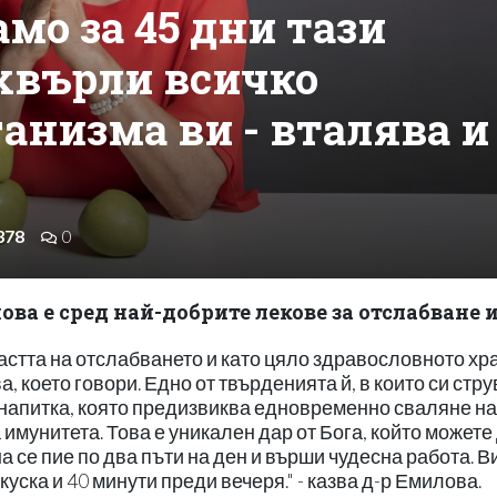
амо за 45 дни тази
хвърли всичко
анизма ви - вталява и
378
0
ва е сред най-добрите лекове за отслабване 
астта на отслабването и като цяло здравословното хр
, което говори. Едно от твърденията й, в които си стру
 напитка, която предизвиква едновременно сваляне на
имунитета. Това е уникален дар от Бога, който можете 
а се пие по два пъти на ден и върши чудесна работа. В
уска и 40 минути преди вечеря." - казва д-р Емилова.