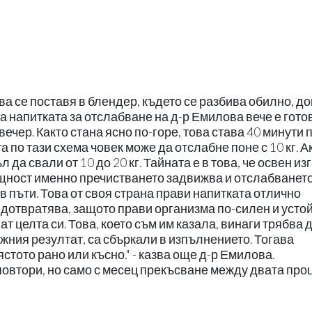
ва се поставя в блендер, където се разбива обилно, до
а напитката за отслабване на д-р Емилова вече е готов
ечер. Както стана ясно по-горе, това става 40 минути 
а по тази схема човек може да отслабне поне с 10 кг. А
л да свали от 10 до 20 кг. Тайната е в това, че освен и
ъщност именно пречистването задвижва и отслабването
в пъти. Това от своя страна прави напитката отлично
едотвратява, защото прави организма по-силен и устой
т целта си. Това, което съм им казала, винаги трябва 
нужния резултат, са сбъркали в изпълнението. Тогава
стото рано или късно." - казва още д-р Емилова.
повтори, но само с месец прекъсване между двата про