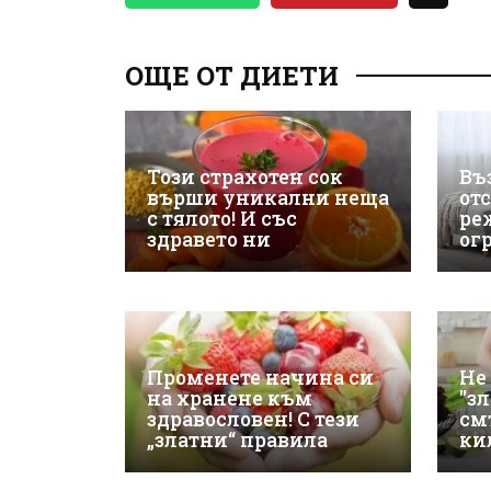
ОЩЕ ОТ ДИЕТИ
Този страхотен сок
Въ
върши уникални неща
от
с тялото! И със
ре
здравето ни
ог
Променете начина си
Не 
на хранене към
"з
здравословен! С тези
см
„златни“ правила
ки