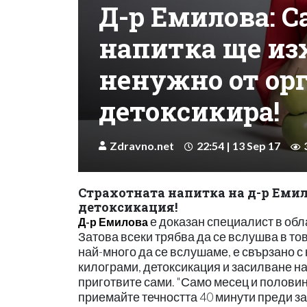
Д-р Емилова: С
напитка ще из
ненужно от орг
детоксикира!
Zdravno.net
22:54 | 13 Sep 17
Страхотната напитка на д-р Емило
детоксикация!
е доказан специалист в обл
Д-р Емилова
Затова всеки трябва да се вслушва в това
най-много да се вслушаме, е свързано с
килограми, детоксикация и засилване на 
приготвите сами. "Само месец и половин
приемайте течността 40 минути преди зак