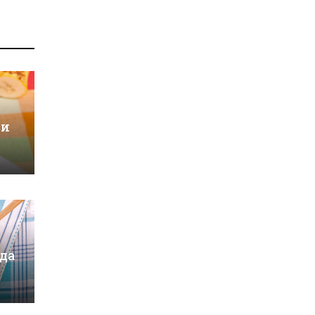
зи
 да