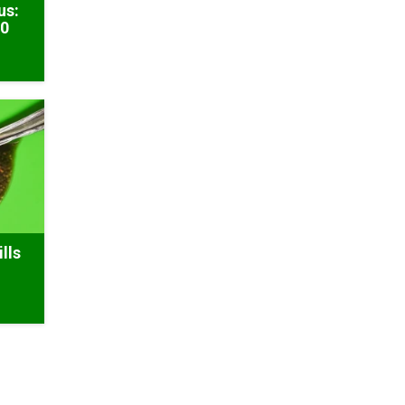
us:
50
lls