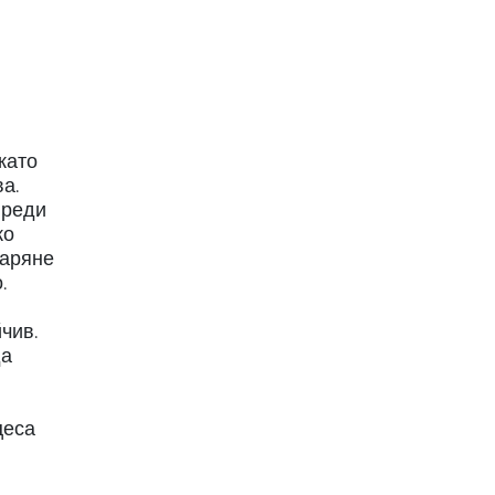
като
а.
преди
ко
згаряне
.
чив.
да
цеса