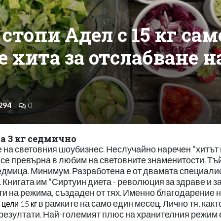
стопи Адел с 15 кг сам
е хита за отслабване н
294
0
а 3 кг седмично
е на световния шоубизнес. Неслучайно наречен "хитът
е се превърна в любим на световните знаменитости. Тъ
едмица. Минимум. Разработена е от двамата специали
 Книгата им "Сиртуин диета - революция за здраве и з
ти на режима, създаден от тях. Именно благодарение 
в рамките на само един месец. Лично тя, какт
 цели 15 кг
 резултати. Най-големият плюс на хранителния режим е