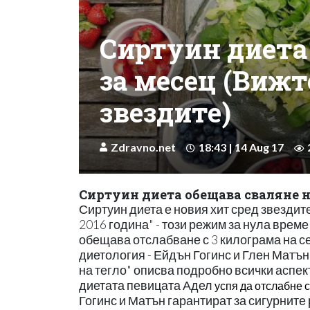
Сиртуин диета 
за месец (Вижт
звездите)
Zdravno.net
18:43 | 14 Aug 17
Сиртуин диета обещава сваляне н
Сиртуин диета е новия хит сред звездит
2016 година" - този режим за нула врем
обещава отслабване с 3 килограма на с
диетология - Ейдън Гогинс и Глен Матън.
на тегло" описва подробно всички аспек
диетата певицата Адел
успя да отслабне с
Гогинс и Матън гарантират за сигурните