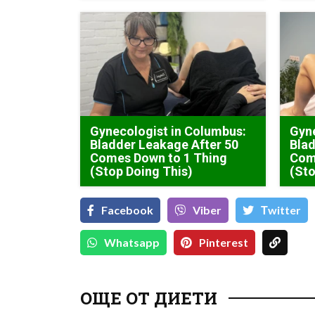
Gynecologist in Columbus:
Gyne
Bladder Leakage After 50
Blad
Comes Down to 1 Thing
Com
(Stop Doing This)
(Sto
Facebook
Viber
Тwitter
Whatsapp
Pinterest
ОЩЕ ОТ ДИЕТИ