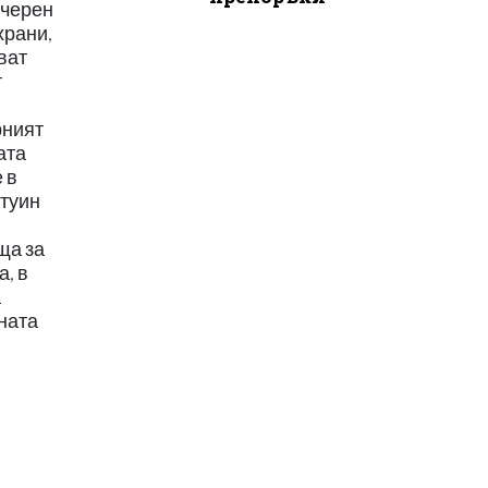
 черен
храни,
ват
т
рният
ата
 в
ртуин
ща за
а, в
а
йната