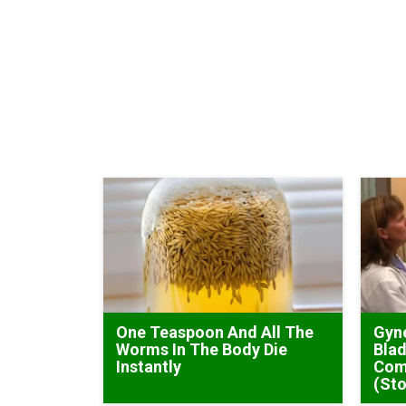
One Teaspoon And All The
Gyne
Worms In The Body Die
Blad
Instantly
Com
(Sto