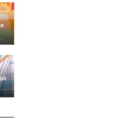
зи
 да