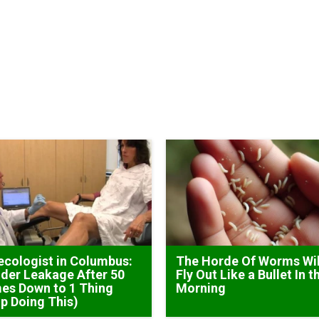
cologist in Columbus:
The Horde Of Worms Wil
der Leakage After 50
Fly Out Like a Bullet In t
es Down to 1 Thing
Morning
p Doing This)