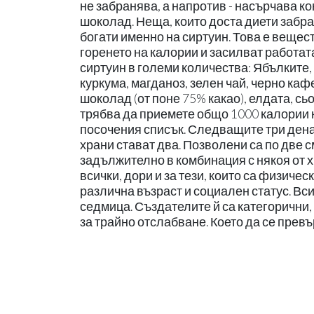
не забранява, а напротив - насърчава к
шоколад. Неща, които доста диети забра
богати именно на сиртуин. Това е вещест
горенето на калории и засилват работат
сиртуин в големи количества: Ябълките, 
куркума, магданоз, зелен чай, черно каф
шоколад (от поне 75% какао), елдата, сьо
трябва да приемете общо 1000 калории к
посочения списък. Следващите три дена
храни стават два. Позволени са по две с
задължително в комбинация с някоя от х
всички, дори и за тези, които са физиче
различна възраст и социален статус. Всич
седмица. Създателите й са категорични, 
за трайно отслабване. Което да се превъ