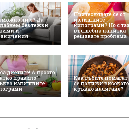
Притеснявате се от
зможно ли е? Да
излишните
слабнем без тежки
килограми? Но с та
жими и
вълшебна напитка
раничения
решавате проблема
са диетите! А просто
латно правило"
Как гъбите помагат
ъква излишните
се понижи високото
лограми
кръвно налягане?