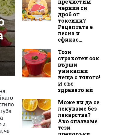
пречистим
черния си
дроб от
о
токсини?
Рецептата е
а
лесна и
ефикас...
Този
страхотен сок
върши
уникални
неща с тялото!
И със
здравето ни
 на
й като
Може ли да се
сти по
лекуваме без
агуба
лекарства?
на
Ако спазваме
о и
тези
, че
препоръки