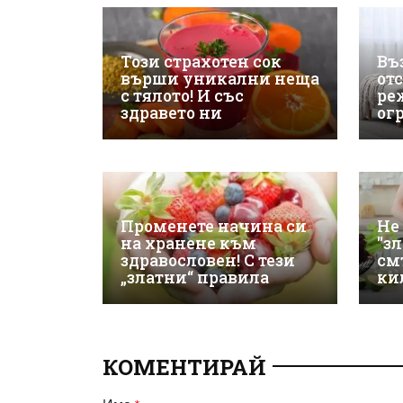
Този страхотен сок
Въ
върши уникални неща
от
с тялото! И със
ре
здравето ни
ог
Променете начина си
Не 
на хранене към
"з
здравословен! С тези
см
„златни“ правила
ки
КОМЕНТИРАЙ