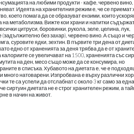
онсумацията на любими продукти - кафе, червено вино,
няват. Идеята на хранителния режим е, че се приемат 
во, което помага да се образуват ензими, които ускоря
а на метаболизма. Вижте кои храни и напитки съдържа
всички цитруси, боровинки, рукола, зеле, целина, лук,
е (задължително без захар), червено вино. А също и че
мга, суровите ядки, зехтин. В първите три дена от диет
ато едно от храненията за деня трябва да е от храните
 калориите се увеличават на 1500, храненията със си
мутита на ден, месо също може да се консумира, но
раните в списъка. Хубавото на диетата е, че е подходя
ски много натоварени. Изпробвана е върху различни хор
ки те са успели да отслабнат с около 3 кг само за едн
че сиртуин диетата не е строг хранителен режим, а та
рне в начин на живот.