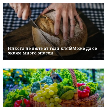
Никога не яжте от този хляб!Може да се
окаже много опасен