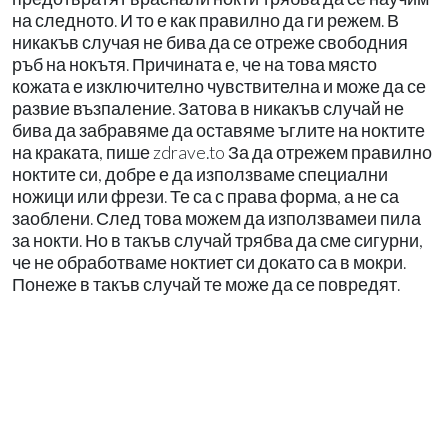
на следното. И то е как правилно да ги режем. В
никакъв случая не бива да се отреже свободния
ръб на нокътя. Причината е, че на това място
кожата е изключително чувствителна и може да се
развие възпаление. Затова в никакъв случай не
бива да забравяме да оставяме ъглите на ноктите
на краката, пише zdrave.to За да отрежем правилно
ноктите си, добре е да използваме специални
ножици или фрези. Те са с права форма, а не са
заоблени. След това можем да използвамеи пила
за нокти. Но в такъв случай трябва да сме сигурни,
че не обработваме ноктиет си докато са в мокри.
Понеже в такъв случай те може да се повредят.