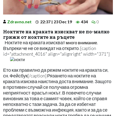
Zdravno.net
22:37 | 23 Dec 19
434
0
Ноктите на краката изискват не по-малко
грижи от ноктите на ръцете
Ноктите на краката изискват
.
много внимание
Въпреки че не се виждат на открито. [caption
id="attachment_4016" align="alignright" width="371"]
Ето как правилно да режем ноктите на краката си,
сн. Фейсбук[/caption] Рязането на ноктите на
краката изисква наистина доста внимание. Защото
в противен случай се получава огромна
неприятност-врасъл нокът. В повечето случаи
виновник за това е самият човек, който се справя
непохватно с тази задача. За да се избегнат
проблеми с възможгна инфекция, както и за да се
предотвратят враснали нокти трябва да се научим