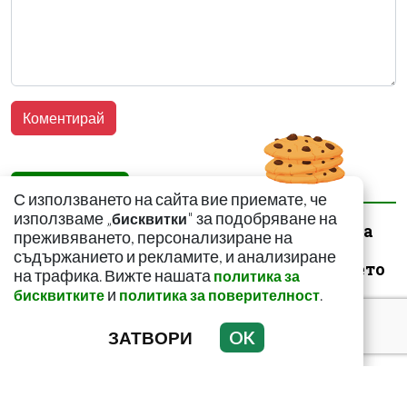
НАЙ-ЧЕТЕНИ
НАЙ-КОМЕНТИРАНИ
С използването на сайта вие приемате, че
използваме „
" за подобряване на
бисквитки
Народната медицина
преживяването, персонализиране на
на помощ! Как да се
съдържанието и рекламите, и анализиране
спасим от ужилването
на трафика. Вижте нашата
политика за
на комарит...
и
.
бисквитките
политика за поверителност
ЗАТВОРИ
OK
Този зеленчук е