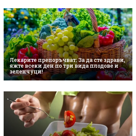
Лекарите препоръчват: За да сте здрави,
яжте всеки ден по три вида плодове и
зеленчуци!