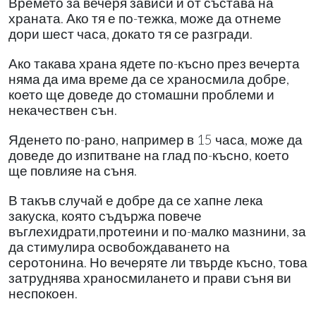
Времето за вечеря зависи и от състава на
храната. Ако тя е по-тежка, може да отнеме
дори шест часа, докато тя се разгради.
Ако такава храна ядете по-късно през вечерта
няма да има време да се храносмила добре,
което ще доведе до стомашни проблеми и
некачествен сън.
Яденето по-рано, например в 15 часа, може да
доведе до изпитване на глад по-късно, което
ще повлияе на съня.
В такъв случай е добре да се хапне лека
закуска, която съдържа повече
въглехидрати,протеини и по-малко мазнини, за
да стимулира освобождаването на
серотонина. Но вечеряте ли твърде късно, това
затруднява храносмилането и прави съня ви
неспокоен.