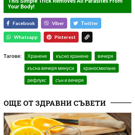
This Simple Trick Removes All Parasites From
Your Body!
Facebook
Viber
Тwitter
Whatsapp
Pinterest
Тагове:
Хранене
късно хранене
вечеря
късна вечеря минуси
храносмилане
рефлукс
сън и вечеря
ОЩЕ ОТ ЗДРАВНИ СЪВЕТИ