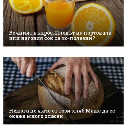
Вечният въпрос: Плодът на портокала
или неговия сок са по-полезни?
Никога не яжте от този хляб!Може да се
окаже много опасен