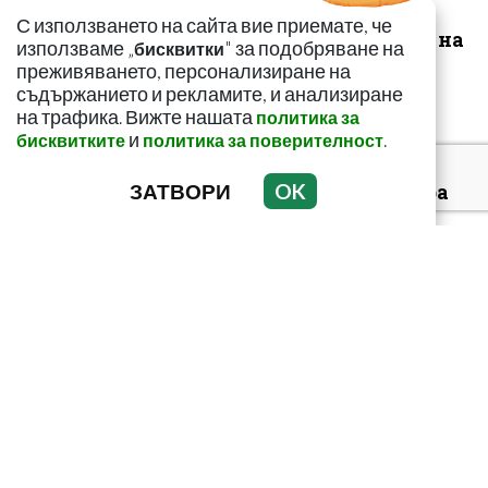
симптоми: Може да
С използването на сайта вие приемате, че
сигнализират за рак на
използваме „
" за подобряване на
бисквитки
щитовидната...
преживяването, персонализиране на
съдържанието и рекламите, и анализиране
на трафика. Вижте нашата
политика за
и
.
бисквитките
политика за поверителност
ЗАТВОРИ
OK
За какво сигнализира
болката ниско в
корема? Опасна ли е
Тъмни петна по
тялото? Може да
алармират за диабет