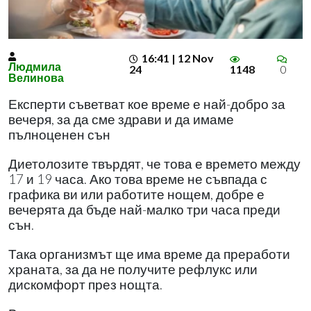
16:41 | 12 Nov
Людмила
24
1148
0
Велинова
Експерти съветват кое време е най-добро за
вечеря, за да сме здрави и да имаме
пълноценен сън
Диетолозите твърдят, че това е времето между
17 и 19 часа. Ако това време не съвпада с
графика ви или работите нощем, добре е
вечерята да бъде най-малко три часа преди
сън.
Така организмът ще има време да преработи
храната, за да не получите рефлукс или
дискомфорт през нощта.