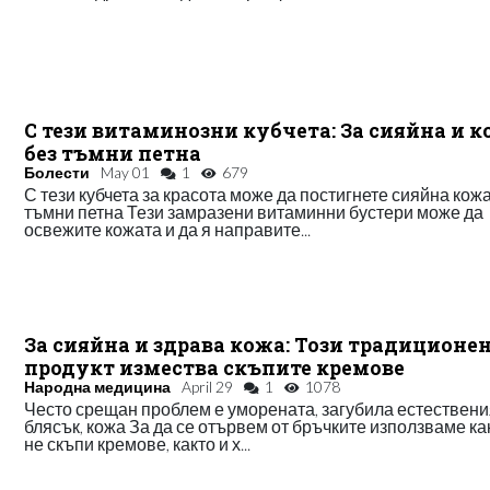
С тези витаминозни кубчета: За сияйна и 
без тъмни петна
Болести
May 01
1
679
С тези кубчета за красота може да постигнете сияйна кожа
тъмни петна Тези замразени витаминни бустери може да
освежите кожата и да я направите...
За сияйна и здрава кожа: Този традиционе
продукт измества скъпите кремове
Народна медицина
April 29
1
1078
Често срещан проблем е уморената, загубила естествени
блясък, кожа За да се отървем от бръчките използваме ка
не скъпи кремове, както и х...