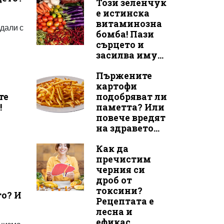
Този зеленчук
е истинска
витаминозна
ждали с
бомба! Пази
сърцето и
засилва иму...
Пържените
картофи
те
подобряват ли
!
паметта? Или
повече вредят
на здравето...
Как да
пречистим
черния си
дроб от
токсини?
то? И
Рецептата е
лесна и
ефикас...