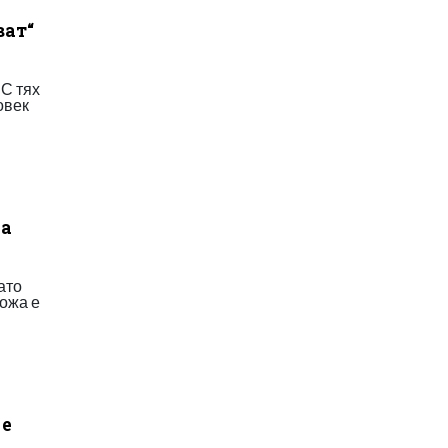
ват“
 С тях
овек
да
ато
кожа е
 е