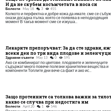
И да не скубем косъмчетата в носа си
Болести
May 18
3
455
Колкото и перфектна и добре кожа да имате, сме се събу
онази досадна пъпка, която се появява в неподходящия
момент В такъв момент сме се изкуша...
Лекарите препоръчват: За да сте здрави, яж
всеки ден по три вида плодове и зеленчуци
Здравни съвети
May 13
0
595
Ако се комбинират по цветове, плодовете и зеленчуците
съдържат много повече полезни хранителни вещества и
компоненти Топлите дни вече са факт и ако ис...
Защо протеините са толкова важни за тяло
какво се случва при недостига им
Болести
April 20
1
546