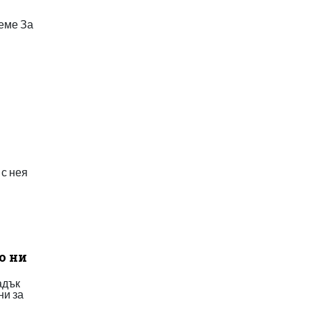
реме За
 с нея
о ни
адък
ни за