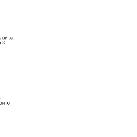
лзи за
 3-
-
които