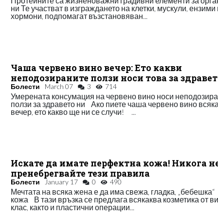
Протеините са жизненоважни градивни елементи за орг
ни Те участват в изграждането на клетки, мускули, ензими 
хормони, подпомагат възстановяван...
Чаша червено вино вечер: Ето какви
неподозираните ползи носи това за здравет
Болести
March 07
3
714
Умерената консумация на червено вино носи неподозир
ползи за здравето ни Ако пиете чаша червено вино всяк
вечер, ето какво ще ни се случи! ...
Искате да имате перфектна кожа! Никога н
пренебрегвайте тези правила
Болести
January 17
0
490
Мечтата на всяка жена е да има свежа, гладка, „бебешка“
кожа В тази връзка се предлага всякаква козметика от в
клас, както и пластични операции...