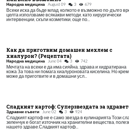
Народна медицина
August 09
3
679
Всеки иска да бъде млад, колкото е възможно по-дълго в
целта използваме всякакви методи, като хирургически
интервенции, скъпи козметики, още по...
Как да приготвим домашен мехлем с
хиалурон? (Рецептата)
Народна медицина
June 04
3
742
Мечтата на всеки е да има сияйна, здрава и хидратирана
кожа За това ни помага хиалуроновата киселина. Но крем
може да приготвите и в домашни усл...
Сладкият картоф: Суперзвездата за здравет
Здравни съвети
June 02
3
924
Сладкият картоф не е само звезда в кулинарията Този сл
зеленчук е богат източник на хранителни вещества, полез
нашето здраве.Сладкият картоф...