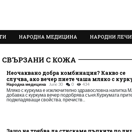
ТИ
НАРОДНА МЕДИЦИНА
НАРОДНИ ЛЕЧИ
 СВЪРЗАНИ С КОЖА
Неочаквано добра комбинация? Какво се
случва, ако вечер пиете чаша мляко с кур
Народна медицина
June 30
0
434
Мляко с куркума е изключително здравословна напитка М
добавка с куркума вечер подобрява съня.Куркумата при
подмладяващи свойства, пречиств...
Защо не трябва да стискаме пъпките по ли