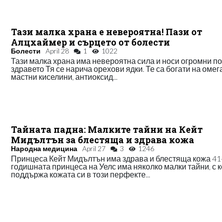
Тази малка храна е невероятна! Пази от
Алцхаймер и сърцето от болести
Болести
April 28
1
1022
Тази малка храна има невероятна сила и носи огромни по
здравето Тя се нарича орехови ядки. Те са богати на омега
мастни киселини, антиоксид...
Тайната падна: Малките тайни на Кейт
Мидълтън за блестяща и здрава кожа
Народна медицина
April 27
3
1246
Принцеса Кейт Мидълтън има здрава и блестяща кожа 41
годишната принцеса на Уелс има няколко малки тайни, с 
поддържа кожата си в този перфекте...