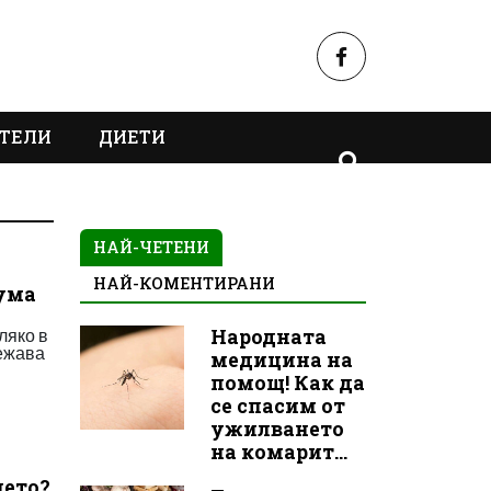
ТЕЛИ
ДИЕТИ
НАЙ-ЧЕТЕНИ
НАЙ-КОМЕНТИРАНИ
кума
ляко в
Народната
тежава
медицина на
помощ! Как да
се спасим от
ужилването
на комарит...
цето?