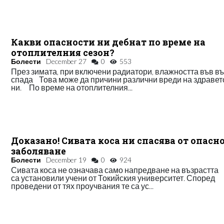
Какви опасности ни дебнат по време на
отоплителния сезон?
Болести
December 27
0
553
През зимата, при включени радиатори, влажността във в
спада Това може да причини различни вреди на здравет
ни. По време на отоплителния...
Доказано! Сивата коса ни спасява от опасн
заболяване
Болести
December 19
0
924
Сивата коса не означава само напредване на възрастта
са установили учени от Токийския университет. Според
проведени от тях проучвания те са ус...