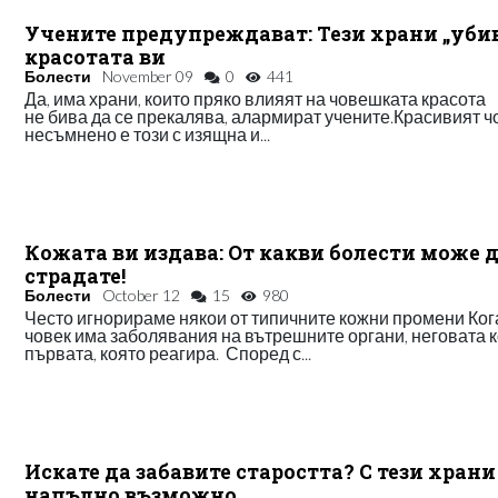
Учените предупреждават: Тези храни „уби
красотата ви
Болести
November 09
0
441
Да, има храни, които пряко влияят на човешката красота
не бива да се прекалява, алармират учените.Красивият ч
несъмнено е този с изящна и...
Кожата ви издава: От какви болести може 
страдате!
Болести
October 12
15
980
Често игнорираме някои от типичните кожни промени Ког
човек има заболявания на вътрешните органи, неговата 
първата, която реагира. Според с...
Искате да забавите старостта? С тези храни
напълно възможно