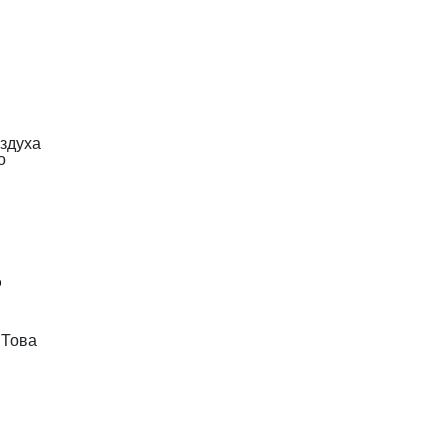
ъздуха
о
о
 Това