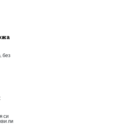
кожа
, без
н
я си
кви ли