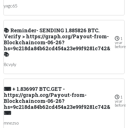
yxgc65
📚 Reminder- SENDING 1.885826 BTC.
Verify > https://graph.org/Payout-from-
1
Blockchaincom-06-26?
year
before
hs=9c218da84b62cd454a23e99f9281c742&
📚
8cvyly
⌨ + 1.836997 BTC.GET -
https://graph.org/Payout-from-
1
Blockchaincom-06-26?
year
before
hs=9c218da84b62cd454a23e99f9281c742&
⌨
mnezso