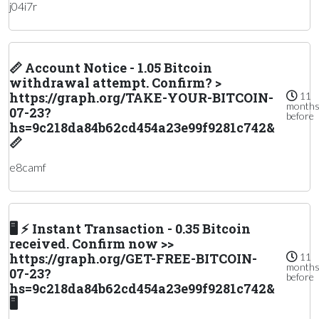
j04i7r
📏 Account Notice - 1.05 Bitcoin
withdrawal attempt. Confirm? >
https://graph.org/TAKE-YOUR-BITCOIN-
11
month
07-23?
before
hs=9c218da84b62cd454a23e99f9281c742&
📏
e8camf
🖥 ⚡ Instant Transaction - 0.35 Bitcoin
received. Confirm now >>
https://graph.org/GET-FREE-BITCOIN-
11
month
07-23?
before
hs=9c218da84b62cd454a23e99f9281c742&
🖥