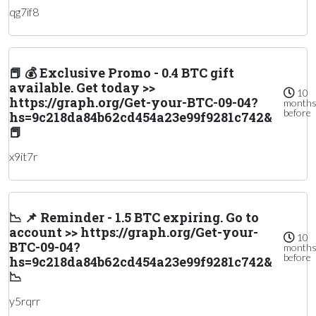
qg7if8
📕 💰 Exclusive Promo - 0.4 BTC gift
available. Get today >>
10
https://graph.org/Get-your-BTC-09-04?
month
before
hs=9c218da84b62cd454a23e99f9281c742&
📕
x9it7r
📉 📌 Reminder - 1.5 BTC expiring. Go to
account >> https://graph.org/Get-your-
10
BTC-09-04?
month
before
hs=9c218da84b62cd454a23e99f9281c742&
📉
y5rqrr