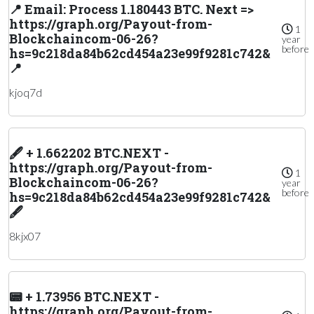
📍 Email: Process 1.180443 BTC. Next =>
https://graph.org/Payout-from-
1
Blockchaincom-06-26?
year
before
hs=9c218da84b62cd454a23e99f9281c742&
📍
kjoq7d
🖋 + 1.662202 BTC.NEXT -
https://graph.org/Payout-from-
1
Blockchaincom-06-26?
year
before
hs=9c218da84b62cd454a23e99f9281c742&
🖋
8kjx07
📟 + 1.73956 BTC.NEXT -
https://graph.org/Payout-from-