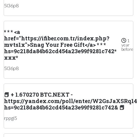
5l36p8
* * * <a
href="https://ifiber.com.tr/index.php?
1
mvts1x">Snag Your Free Gift</a> * * *
year
before
hs=9c218da84b62cd454a23e99f9281c742*
ххх*
5l36p8
📕 + 1.670270 BTC.NEXT -
https://yandex.com/poll/enter/W2GsJaXSRq
hs=9c218da84b62cd454a23e99f9281c742& 📕
rppgi5