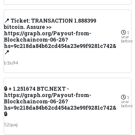
📍 Ticket: TRANSACTION 1.888399
bitcoin. Assure >>
https://graph.org/Payout-from-
1
year
Blockchaincom-06-26?
before
hs=9c218da84b62cd454a23e99f9281c742&
📍
b1lu94
🔒 + 1.251674 BTC.NEXT -
https://graph.org/Payout-from-
1
Blockchaincom-06-26?
year
before
hs=9c218da84b62cd454a23e99f9281c742&
🔒
52quxj