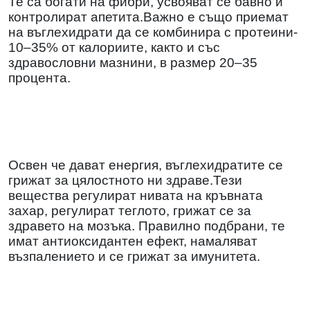
Те са богати на фибри, усвояват се бавно и
контролират апетита.Важно е също приемат
на въглехидрати да се комбинира с протеини-
10–35% от калориите, както и със
здравословни мазнини, в размер 20–35
процента.
Освен че дават енергия, въглехидратите се
грижат за цялостното ни здраве.Тези
вещества регулират нивата на кръвната
захар, регулират теглото, грижат се за
здравето на мозъка. Правилно подбрани, те
имат антиоксидантен ефект, намаляват
възпалението и се грижат за имунитета.