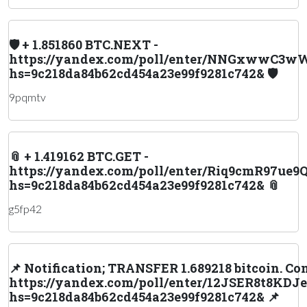
🛡 + 1.851860 BTC.NEXT -
https://yandex.com/poll/enter/NNGxwwC
hs=9c218da84b62cd454a23e99f9281c742& 🛡
9pqmtv
📎 + 1.419162 BTC.GET -
https://yandex.com/poll/enter/Riq9cmR97ue
hs=9c218da84b62cd454a23e99f9281c742& 📎
g5fp42
📌 Notification; TRANSFER 1.689218 bitcoin. Co
https://yandex.com/poll/enter/12JSER8t8KD
hs=9c218da84b62cd454a23e99f9281c742& 📌