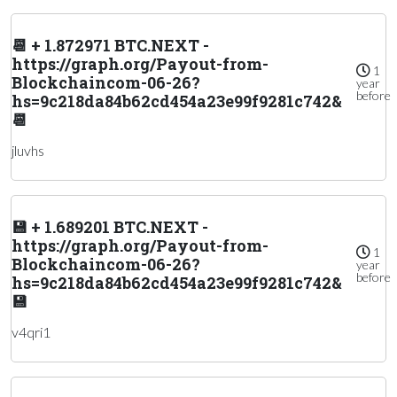
📆 + 1.872971 BTC.NEXT -
https://graph.org/Payout-from-
1
Blockchaincom-06-26?
year
before
hs=9c218da84b62cd454a23e99f9281c742&
📆
jluvhs
💾 + 1.689201 BTC.NEXT -
https://graph.org/Payout-from-
1
Blockchaincom-06-26?
year
before
hs=9c218da84b62cd454a23e99f9281c742&
💾
v4qri1