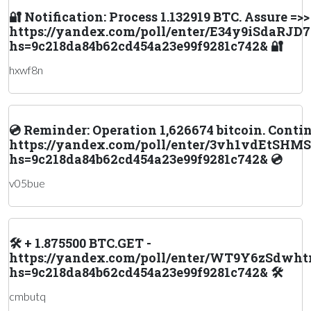
🔐 Notification: Process 1.132919 BTC. Assure =>>
https://yandex.com/poll/enter/E34y9iSdaRJD
hs=9c218da84b62cd454a23e99f9281c742& 🔐
hxwf8n
💿 Reminder: Operation 1,626674 bitcoin. Contin
https://yandex.com/poll/enter/3vh1vdEtS
hs=9c218da84b62cd454a23e99f9281c742& 💿
v05bue
🛠 + 1.875500 BTC.GET -
https://yandex.com/poll/enter/WT9Y6zSdwh
hs=9c218da84b62cd454a23e99f9281c742& 🛠
cmbutq