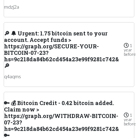
mdzj2a
🔎 🔔 Urgent: 1.75 bitcoin sent to your
account. Accept funds >
https://graph.org/SECURE-YOUR-
1
year
BITCOIN-07-23?
before
hs=9c218da84b62cd454a23e99f9281c742&
🔎
q4aqms
🔑 💰 Bitcoin Credit - 0.42 bitcoin added.
Claim now >
https://graph.org/WITHDRAW-BITCOIN-
1
year
07-23?
before
hs=9c218da84b62cd454a23e99f9281c742&
🔑