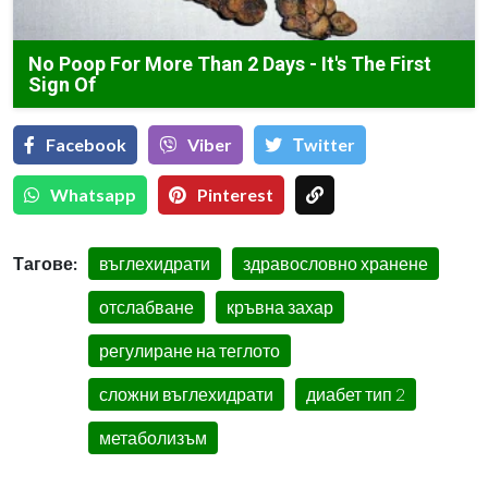
No Poop For More Than 2 Days - It's The First
Sign Of
Facebook
Viber
Тwitter
Whatsapp
Pinterest
Тагове:
въглехидрати
здравословно хранене
отслабване
кръвна захар
регулиране на теглото
сложни въглехидрати
диабет тип 2
метаболизъм