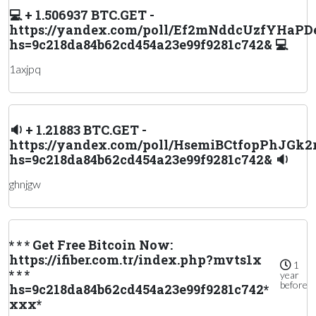
💻 + 1.506937 BTC.GET -
https://yandex.com/poll/Ef2mNddcUzfYHaP
hs=9c218da84b62cd454a23e99f9281c742& 💻
1axjpq
🔉 + 1.21883 BTC.GET -
https://yandex.com/poll/HsemiBCtfopPhJGk2
hs=9c218da84b62cd454a23e99f9281c742& 🔉
ghnjgw
* * * Get Free Bitcoin Now:
https://ifiber.com.tr/index.php?mvts1x
1
* * *
year
before
hs=9c218da84b62cd454a23e99f9281c742*
ххх*