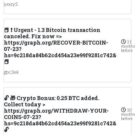
yxxzy5
📕 ❗ Urgent - 1.3 Bitcoin transaction
canceled. Fix now =>
https://graph.org/RECOVER-BITCOIN-
11
month
07-23?
before
hs=9c218da84b62cd454a23e99f9281c742&
📕
gbc3ek
🔓 🎁 Crypto Bonus: 0.25 BTC added.
Collect today >
https://graph.org/WITHDRAW-YOUR-
10
month
COINS-07-23?
before
hs=9c218da84b62cd454a23e99f9281c742&
🔓