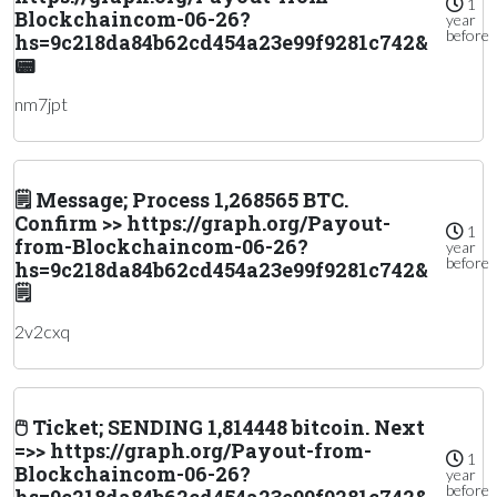
1
Blockchaincom-06-26?
year
before
hs=9c218da84b62cd454a23e99f9281c742&
📟
nm7jpt
🗒 Message; Process 1,268565 BTC.
Confirm >> https://graph.org/Payout-
1
from-Blockchaincom-06-26?
year
before
hs=9c218da84b62cd454a23e99f9281c742&
🗒
2v2cxq
🖱 Ticket; SENDING 1,814448 bitcoin. Next
=>> https://graph.org/Payout-from-
1
Blockchaincom-06-26?
year
before
hs=9c218da84b62cd454a23e99f9281c742&