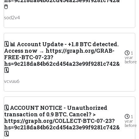
🖱
sod2v4
🗓 📊 Account Update - +1.8 BTC detected.
Access now → https://graph.org/GRAB-
1
FREE-BTC-07-23?
year
before
hs=9c218da84b62cd454a23e99f9281c742&
🗓
vcvuu6
🗓 ACCOUNT NOTICE - Unauthorized
transaction of 0.9 BTC. Cancel? >
1
https://graph.org/COLLECT-BTC-07-23?
year
before
hs=9c218da84b62cd454a23e99f9281c742&
🗓