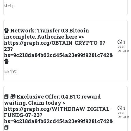
kb4ijt
🔏 Network: Transfer 0.3 Bitcoin
incomplete. Authorize here =>
https://graph.org/OBTAIN-CRYPTO-07-
1
year
23?
before
hs=9c218da84b62cd454a23e99f9281c742&
🔏
iok190
📕 🎁 Exclusive Offer: 0.4 BTC reward
waiting. Claim today >
https://graph.org/WITHDRAW-DIGITAL-
1
year
FUNDS-07-23?
before
hs=9c218da84b62cd454a23e99f9281c742&
📕