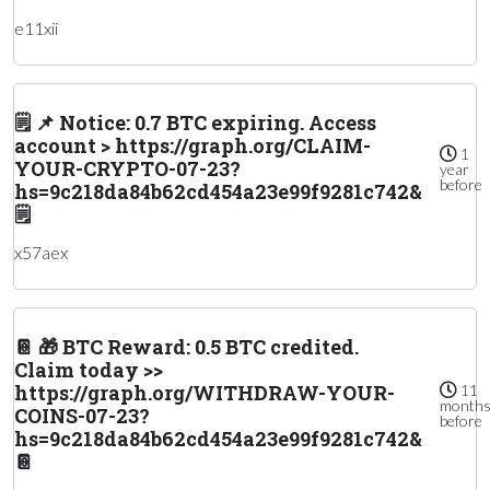
e11xii
🗒 📌 Notice: 0.7 BTC expiring. Access
account > https://graph.org/CLAIM-
1
YOUR-CRYPTO-07-23?
year
before
hs=9c218da84b62cd454a23e99f9281c742&
🗒
x57aex
📔 🎁 BTC Reward: 0.5 BTC credited.
Claim today >>
https://graph.org/WITHDRAW-YOUR-
11
month
COINS-07-23?
before
hs=9c218da84b62cd454a23e99f9281c742&
📔