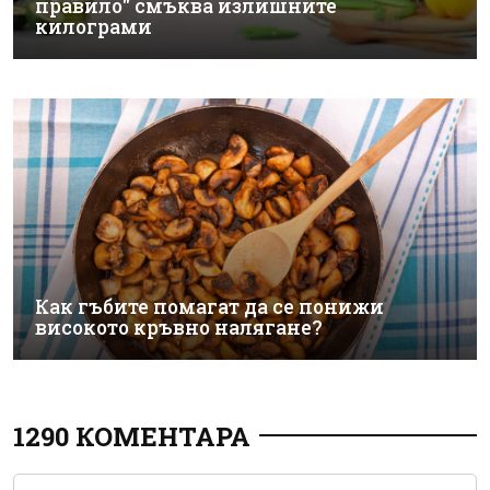
правило" смъква излишните
килограми
Как гъбите помагат да се понижи
високото кръвно налягане?
1290 КОМЕНТАРА