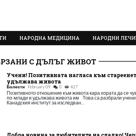
ТИ
НАРОДНА МЕДИЦИНА
НАРОДНИ ЛЕЧИ
ЪРЗАНИ С ДЪЛЪГ ЖИВОТ
Учени! Позитивната нагласа към стареене
удължава живота
Болести
February 09
0
427
Позитивното отношение към живота кара хората да се чу
по-млади и удължава живота им Това са разбрали учени
Канадския институт за изследван...
Добра новина за любителите на сладко! Че