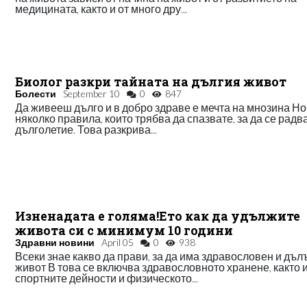
медицината, както и от много дру...
Биолог разкри тайната на дългия живот
Болести
September 10
0
847
Да живееш дълго и в добро здраве е мечта на мнозина Но
няколко правила, които трябва да спазвате, за да се радв
дълголетие. Това разкрива...
Изненадата е голяма!Ето как да удължите
живота си с минимум 10 години
Здравни новини
April 05
0
938
Всеки знае какво да прави, за да има здравословен и дъл
живот В това се включва здравословното хранене, както 
спортните дейности и физическото...