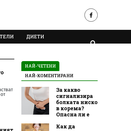
ТЕЛИ
ДИЕТИ
НАЙ-ЧЕТЕНИ
то
НАЙ-КОМЕНТИРАНИ
встват
За какво
 от
сигнализира
болката ниско
в корема?
Опасна ли е
Как да
рният