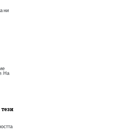
а ни
ние
е. На
 тези
ността