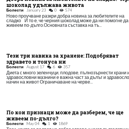
шоколад удължава живота
Болести
January 23
0
574
Ново проучване разкри добра новина за любителите на
сладко И то е, че черния шоколад може да ни помогне да
живеем по-дълго.Основната съставка на тъ...
Тези три навика за хранене: Подобряват
здравето и тонуса ни
Болести
August 17
6
357
Диета с много зеленчуци, плодове, пълнозърнести храни 
здравословни мазнини е важна част за дълъг и здравосл
начин на живот Ограничаване на черве...
По кои признаци може да разберем, че ще
живеем по-дълго?
Болести
May 04
1
1869