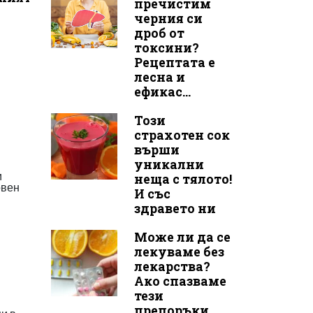
пречистим
черния си
дроб от
токсини?
Рецептата е
лесна и
ефикас...
Този
страхотен сок
върши
уникални
и
неща с тялото!
овен
И със
здравето ни
Може ли да се
лекуваме без
лекарства?
Ако спазваме
тези
препоръки