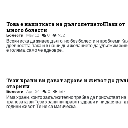
Това е напитката на дълголетието!Пази от
много болести
Болести
May 12
0
952
Всеки иска да живее дълго, но без болести и проблеми Как
древността, така и в наши дни желанието да удължим жив
е голяма, само че едновре...
Тези храни ви дават здраве и живот до дъ
старини
Болести
April 24
0
567
Има храни, които задължително трябва да присъстват на
трапезата ви Тези храни ни правят здрави и ни даряват д
години живот. Те не са магическа...