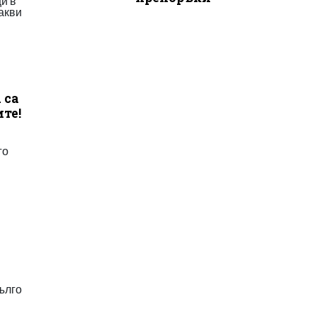
ци в
Какви
 са
те!
го
ълго