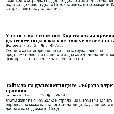
Тези, които се радват на добро здраве и имат дълголетни
рода си, ще живеят дълго Някои тайни са вече разкрити. 
са признаците за дълголети...
Учените категорични: Хората с тази кръвна
дълголетници и живеят повече от останали
Болести
March 27
3
7511
Учените са категорични, че кръвната група влияе на
продължителността на живота За да сме дълголетни, мно
фактори са от значение, като генетичната...
Тайната на дълголетниците! Събрана в три
правила
Болести
November 02
3
1477
Дълъг живот, но без болка и страдание С тези три навика
определено може да станете столетници. За да живеете д
добре е да се движите. След...