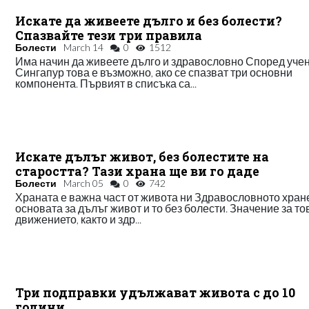
Искате да живеете дълго и без болести?
Спазвайте тези три правила
Болести
March 14
0
1512
Има начин да живеете дълго и здравословно Според учен
Сингапур това е възможно, ако се спазват три основни
компонента. Първият в списъка са...
Искате дълъг живот, без болестите на
старостта? Тази храна ще ви го даде
Болести
March 05
0
742
Храната е важна част от живота ни Здравословното хране
основата за дълъг живот и то без болести. Значение за то
движението, както и здр...
Три подправки удължават живота с до 10
години