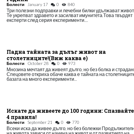
Болести
January 17
0
840
Три полезни подправки и лечебни билки удължават живот
Те укрепват здравето и засилват имунитета.Това твърдят
експерти след серия експерименти....
Падна тайната за дълъг живот на
столетниците!(Виж каква е)
Болести
October 28
0
973
Мнозина мечтаят да живеят дълго, но без болка и страда
Спецовете откриха обаче каква е тайната на столетницит
базата на много експерименти...
Искате да живеете до 100 години: Спазвайте
4 правила!
Болести
September 21
0
770
Всеки иска да живее дълго, но без болежки Продължител
на живота зависи от начина на живот и от развитието на