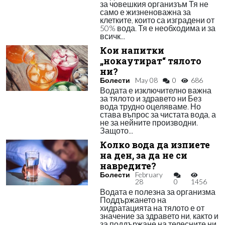
за човешкия организъм Тя не
само е жизненоважна за
клетките, които са изградени от
50% вода. Тя е необходима и за
всичк...
Кои напитки
„нокаутират“ тялото
ни?
Болести
May 08
0
686
Водата е изключително важна
за тялото и здравето ни Без
вода трудно оцеляваме. Но
става въпрос за чистата вода, а
не за нейните производни.
Защото...
Колко вода да изпиете
на ден, за да не си
навредите?
Болести
February
28
0
1456
Водата е полезна за организма
Поддържането на
хидратацията на тялото е от
значение за здравето ни, както и
за поддържане на телесните ни