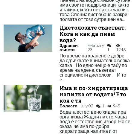
има своите поддръжници, както
и такива, които не са съгласни с
това Специалист обаче разкри
ползата от този сутрешен на...
Диетолозите съветват:
Кога и как да пием
вода?
Здравни
February
съвети
23
1
1246
По време на хранене е добре
да сдъвквате внимателно всяка
хапка Но едно нещо е табу по
време на ядене, съветват
специалисти диетолози. И то
е...
Има и по-хидратираща
напитка от водата! Ето
коя е тя
Болести
July 02
1
945
Водата естествено хидратира
организма Жадни ли сте, чаша
вода е естествения избор. Но се
оказа, че има по-добра
хидратираща напитка и от