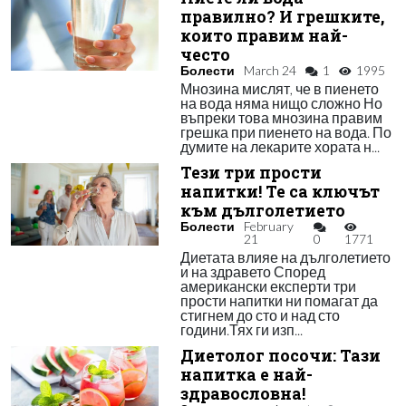
правилно? И грешките,
които правим най-
често
Болести
March 24
1
1995
Мнозина мислят, че в пиенето
на вода няма нищо сложно Но
въпреки това мнозина правим
грешка при пиенето на вода. По
думите на лекарите хората н...
Тези три прости
напитки! Те са ключът
към дълголетието
Болести
February
21
0
1771
Диетата влияе на дълголетието
и на здравето Според
американски експерти три
прости напитки ни помагат да
стигнем до сто и над сто
години.Тях ги изп...
Диетолог посочи: Тази
напитка е най-
здравословна!