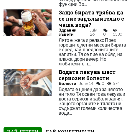
функции.Во...
Защо бирата трябва да
се пие задължително с
чаша вода?
Здравни
July
съвети
26
0
1330
Лято е, жега и релакс През
горещите летни месеци бирата
е сред най-предпочитаните
напитки. Тя се пие на обяд, на
плажа, дори вечер. Но
любителите н...
Водата лекува шест
сериозни болести
Болести
June 14
0
574
Водата е ценен дар за цялото
ни тяло Тя освен това лекува и
доста сериозни заболявания.
Защото органите и тялото ни
съдържат големи количества
вода...
НАЙ-ЧЕТЕНИ
НАЙ-КОМЕНТИРАНИ