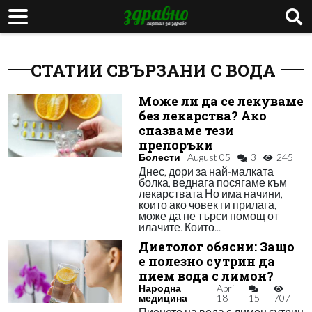
СТАТИИ СВЪРЗАНИ С ВОДА
Може ли да се лекуваме
без лекарства? Ако
спазваме тези
препоръки
Болести
August 05
3
245
Днес, дори за най-малката
болка, веднага посягаме към
лекарствата Но има начини,
които ако човек ги прилага,
може да не търси помощ от
илачите. Които...
Диетолог обясни: Защо
е полезно сутрин да
пием вода с лимон?
Народна
April
медицина
18
15
707
Пиенето на вода с лимон сутрин