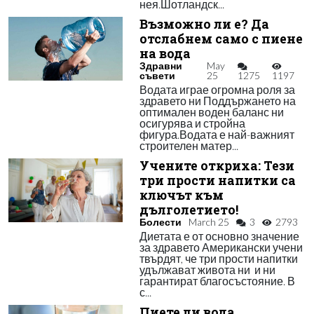
нея.Шотландск...
Възможно ли е? Да
отслабнем само с пиене
на вода
Здравни
May
съвети
25
1275
1197
Водата играе огромна роля за
здравето ни Поддържането на
оптимален воден баланс ни
осигурява и стройна
фигура.Водата е най-важният
строителен матер...
Учените откриха: Тези
три прости напитки са
ключът към
дълголетието!
Болести
March 25
3
2793
Диетата е от основно значение
за здравето Американски учени
твърдят, че три прости напитки
удължават живота ни и ни
гарантират благосъстояние. В
с...
Пиете ли вода