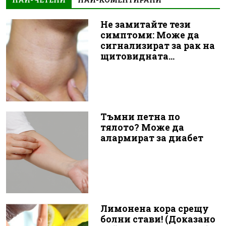
Не замитайте тези
симптоми: Може да
сигнализират за рак на
щитовидната...
Тъмни петна по
тялото? Може да
алармират за диабет
Лимонена кора срещу
болни стави! (Доказано