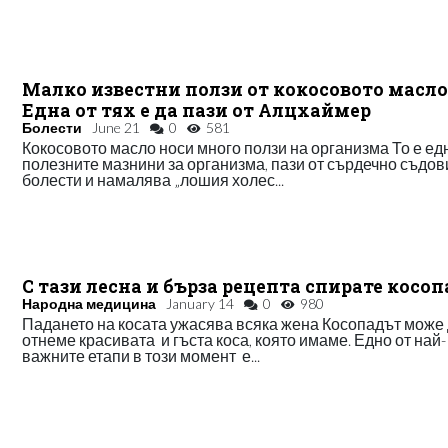
Малко известни ползи от кокосовото масло
Една от тях е да пази от Алцхаймер
Болести
June 21
0
581
Кокосовото масло носи много ползи на организма То е ед
полезните мазнини за организма, пази от сърдечно съдов
болести и намалява „лошия холес...
С тази лесна и бърза рецепта спирате косоп
Народна медицина
January 14
0
980
Падането на косата ужасява всяка жена Косопадът може 
отнеме красивата и гъста коса, която имаме. Едно от най-
важните етапи в този момент е...