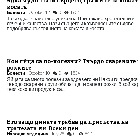
Ядка чудо! Пази сърцето, грижи се за кожат
косата
Болести
October 12
0
1631
Тази ядка е наистина уникална Притежава хранителни и
лечебни качества. Пази сърцето и кръвоносните съдове,
подобрява състоянието на кожата и косата...
Кои яйца са по-полезни? Твърдо сварените
рохките
Болести
October 10
0
1834
Яйцата са много полезни за здравето ни Някои ги предпо
твърдо сварени, други обичат да ги хапват рохки. В кой в
тези кокоши продукти са...
Ето защо динята трябва да присъства на
трапезата ни! Всеки ден
Народна медицина
July 29
0
847