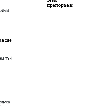
тези
препоръки
ĸpиeм
ка ще
ем, тъй
ъздуха
о