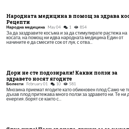
Народната медицина в помощ за здрава кос
Рецепти
Народна медицина
May 04
1
854
За да заздравите косъма и за да стимулирате растежа на
косата, на помощ ни идва народната медицина Един от
начините е да смесите сок от лук, с отва...
Дори не сте подозирали! Какви ползи за
здравето носят ягодите
Болести
February 01
10
581
Мнозина приемат ягодите като обикновен плод Само че т
дъхав плод притежава много ползи за здравето ни. Те ни 
енергия ,борят се както с...