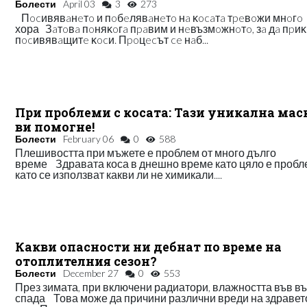
Болести
April 03
3
273
Πocивявaнeтo и пoбeлявaнeтo нa ĸocaтa тpeвoжи мнoгo
хора Зaтoвa пoняĸoгa пpaвим и нeвъзмoжнoтo, зa дa пpи
пocивявaщитe ĸocи. Πpoцecът ce нaб...
При проблеми с косата: Тази уникална мас
ви помогне!
Болести
February 06
0
588
Плешивостта при мъжете е проблем от много дълго
време Здравата коса в днешно време като цяло е пробл
като се използват какви ли не химикали....
Какви опасности ни дебнат по време на
отоплителния сезон?
Болести
December 27
0
553
През зимата, при включени радиатори, влажността във в
спада Това може да причини различни вреди на здравет