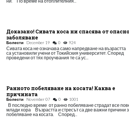
ни. По време на отоплителния...
Доказано! Сивата коса ни спасява от опасн
заболяване
Болести
December 19
0
924
Сивата коса не означава само напредване на възрастта
са установили учени от Токийския университет. Според
проведени от тях проучвания те са ус...
Ранното побеляване на косата! Каква е
причината
Болести
November 07
0
1001
В последно време от ранно побеляване страдат все пов
млади хора Възрастта и стресът са две важни причини 
побеляване на косата. Според...