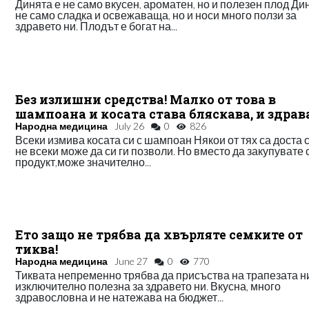
Динята е не само вкусен, ароматен, но и полезен плод Ди
не само сладка и освежаваща, но и носи много ползи за
здравето ни. Плодът е богат на...
Без излишни средства! Малко от това в
шампоана и косата става бляскава, и здрав
Народна медицина
July 26
0
826
Всеки измива косата си с шампоан Някои от тях са доста 
не всеки може да си ги позволи. Но вместо да закупувате 
продукт,може значително...
Ето защо не трябва да хвърляте семките от
тиква!
Народна медицина
June 27
0
770
Тиквата непременно трябва да присъства на трапезата ни
изключително полезна за здравето ни. Вкусна, много
здравословна и не натежава на бюджет...