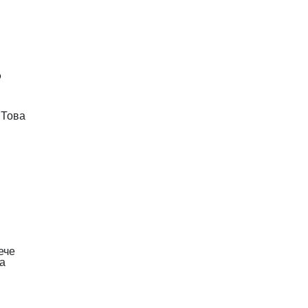
о
 Това
ече
за