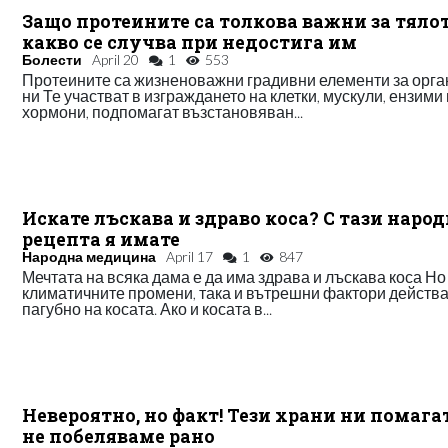
Защо протеините са толкова важни за тяло
какво се случва при недостига им
Болести
April 20
1
553
Протеините са жизненоважни градивни елементи за орг
ни Те участват в изграждането на клетки, мускули, ензими 
хормони, подпомагат възстановяван...
Искате лъскава и здраво коса? С тази наро
рецепта я имате
Народна медицина
April 17
1
847
Мечтата на всяка дама е да има здрава и лъскава коса Но
климатичните промени, така и вътрешни фактори действ
пагубно на косата. Ако и косата в...
Невероятно, но факт! Тези храни ни помага
не побеляваме рано