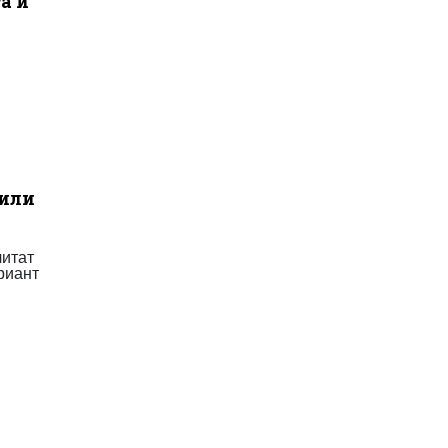
а и
 или
читат
ариант