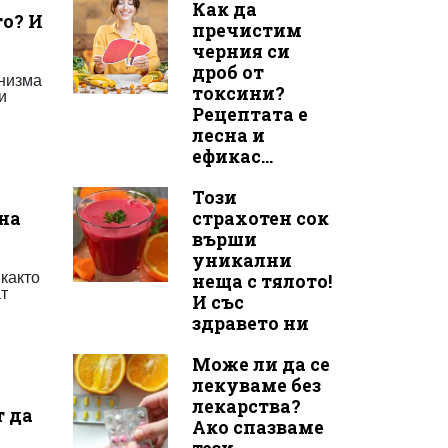
Как да
то? И
пречистим
черния си
дроб от
анизма
токсини?
и
Рецептата е
лесна и
ефикас...
Този
дна
страхотен сок
върши
уникални
 както
неща с тялото!
ат
И със
здравето ни
Може ли да се
лекуваме без
лекарства?
т да
Ако спазваме